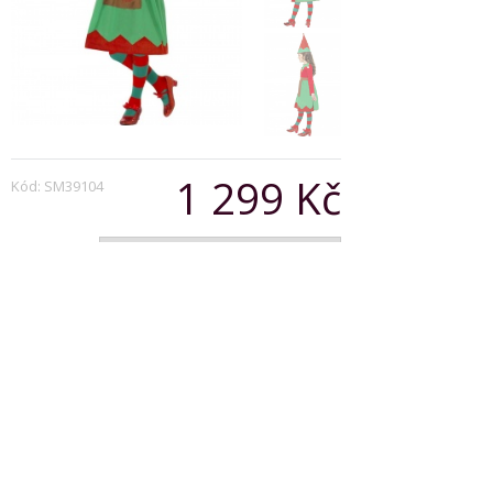
1 299 Kč
Kód: SM39104
Varianta:
Počet:
Popis produktu
Santa's Little Helper Costume For Girls
Copyright © 2026, Všechna práva vyhrazena